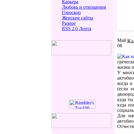
Карьера
Любовь и отношения
Гороскоп
Женские сайты
Разное
RSS 2.0 Лента
Май
Ка
08
греческ
жизни 
У многи
автобио
когда и
(если 
двоюрод
куда ты 
куда по
социаль
Для на
автоби
Отчество