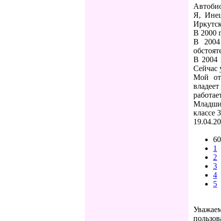
Автобио
Я, Ине
Иркутск
В 2000 
В 2004
обстоят
В 2004 
Сейчас 
Мой от
владеет
работае
Младший
классе 
19.04.2
60
1
2
3
4
5
Уважаем
пользов