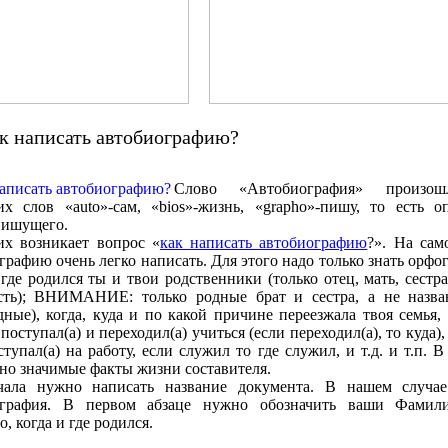
к написать автобиографию?
Слово «Автобиография» произо
их слов «auto»-сам, «bios»-жизнь, «grapho»-пишу, то есть о
пишущего.
х возникает вопрос «
как написать автобиографию
?». На сам
графию очень легко написать. Для этого надо только знать орфо
 где родился ты и твои родственники (только отец, мать, сестра
есть); ВНИМАНИЕ: только родные брат и сестра, а не назв
ные), когда, куда и по какой причине переезжала твоя семья, 
поступал(а) и переходил(а) учиться (если переходил(а), то куда),
ступал(а) на работу, если служил то где служил, и т.д. и т.п. 
но значимые факты жизни составителя.
чала нужно написать название документа. В нашем случа
ография. В первом абзаце нужно обозначить ваши Фамил
, когда и где родился.