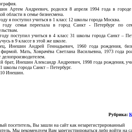
графия.
шин Артем Андреевич, родился 8 апреля 1994 года в городе
ой области в семье бизнесмена.
году я поступил учиться в 1 класс 12 школы города Москва.
 году семья переехала в город Санкт - Петербург по се
ельствам.
году поступил учиться в 4 класс 31 школы города Санкт – Пет
учусь в 9 классе в этой же школе.
ец, Инешин Андрей Геннадьевич, 1960 года рождения, биз
 фирмой. Мать, Ховрачёва Светлана Васильевна, 1973 года ро
т делопроизводителем.
 брат, Инешин Александр Андреевич, 1998 года рождения, учи
31 школы города Санкт – Петербург.
010 Инешин.
Рубрика:
К
ый посетитель, Вы зашли на сайт как незарегистрированный
атель. Мы рекомендуем Вам зарегистрироваться либо войти на с