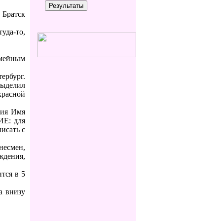
 Братск
уда-то,
мейным
ербург.
выделил
красной
лия Имя
ИЕ: для
исать с
несмен,
ждения,
тся в 5
а внизу