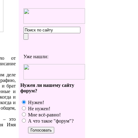
Уже нашли:
шло от
писание
ом деле
графию,
Нужен ли нашему сайту
 и брат
форум?
анные и
когда и
 когда и
Нужен!
В общем,
Не нужен!
Мне всё-равно!
е – это
А что такое "форум"?
ия Имя