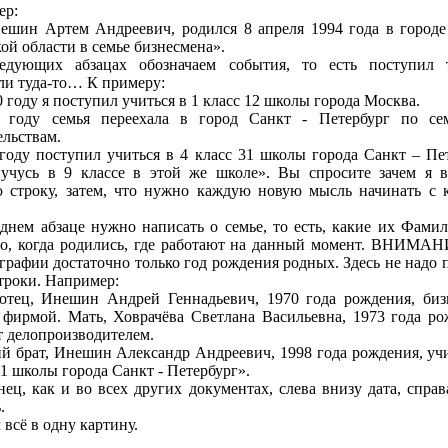
ер:
ешин Артем Андреевич, родился 8 апреля 1994 года в городе
ой области в семье бизнесмена».
едующих абзацах обозначаем события, то есть поступил т
ли туда-то… К примеру:
0 году я поступил учиться в 1 класс 12 школы города Москва.
 году семья переехала в город Санкт - Петербург по се
ельствам.
году поступил учиться в 4 класс 31 школы города Санкт – Пет
 учусь в 9 классе в этой же школе». Вы спросите зачем я 
 строку, затем, что нужно каждую новую мысль начинать с 
днем абзаце нужно написать о семье, то есть, какие их Фами
о, когда родились, где работают на данный момент. ВНИМАН
графии достаточно только год рождения родных. Здесь не надо п
троки. Например:
отец, Инешин Андрей Геннадьевич, 1970 года рождения, биз
 фирмой. Мать, Ховрачёва Светлана Васильевна, 1973 года ро
т делопроизводителем.
 брат, Инешин Александр Андреевич, 1998 года рождения, учи
31 школы города Санкт - Петербург».
нец, как и во всех других документах, слева внизу дата, справ
.
всё в одну картину.