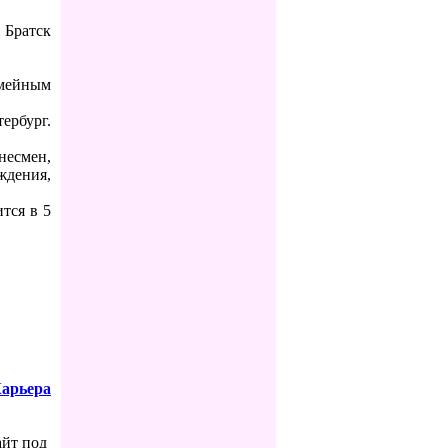
 Братск
мейным
ербург.
несмен,
ждения,
тся в 5
арьера
айт под