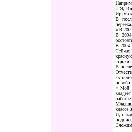
Наприм
« Я, Ин
Иркутск
В посл
перееха
« В 200
В 2004
обстоят
В 2004 
Сейчас
красную
строки.
В после
Отчеств
автобио
новой с
« Мой 
владеет
работае
Младший
классе 
И, нако
подпись
Сложим 