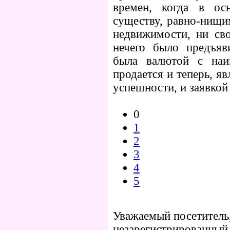
времен, когда в ос
существу, равно-нищи
недвижимости, ни свое
нечего было предъяв
была валютой с наи
продается и теперь, я
успешности, и заявкой
0
1
2
3
4
5
Уважаемый посетитель,
незарегистрированный