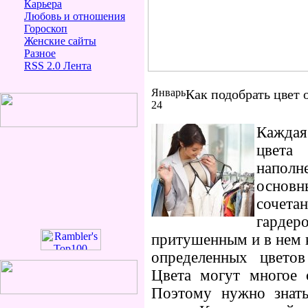
Карьера
Любовь и отношения
Гороскоп
Женские сайты
Разное
RSS 2.0 Лента
Январь
Как подобрать цвет 
24
Кажда
цвета
напол
основ
сочет
гардер
притушенным и в нем 
определенных цвето
Цвета могут многое с
Поэтому нужно знать