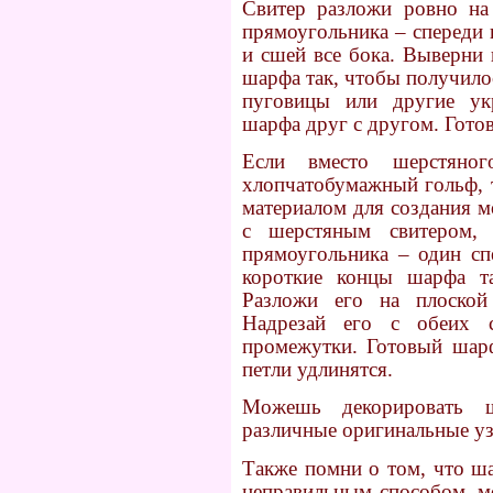
Свитер разложи ровно на
прямоугольника – спереди 
и сшей все бока. Выверни 
шарфа так, чтобы получило
пуговицы или другие ук
шарфа друг с другом. Гото
Если вместо шерстяно
хлопчатобумажный гольф, 
материалом для создания м
с шерстяным свитером,
прямоугольника – один сп
короткие концы шарфа т
Разложи его на плоской
Надрезай его с обеих с
промежутки. Готовый шарф
петли удлинятся.
Можешь декорировать 
различные оригинальные у
Также помни о том, что ш
неправильным способом, мо