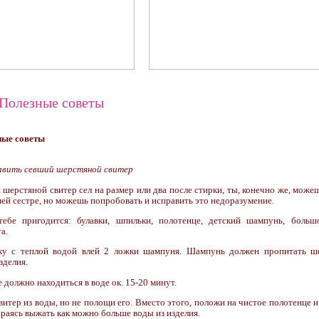
Полезные советы
авить севший шерстяной свитер
 шерстяной свитер сел на размер или два после стирки, ты, конечно же, може
ей сестре, но можешь попробовать и исправить это недоразумение.
тебе пригодится: булавки, шпильки, полотенце, детский шампунь, больш
а.
ку с теплой водой влей 2 ложки шампуня. Шампунь должен пропитать ш
зделия.
е должно находиться в воде ок. 15-20 минут.
витер из воды, но не полощи его. Вместо этого, положи на чистое полотенце и
араясь выжать как можно больше воды из изделия.