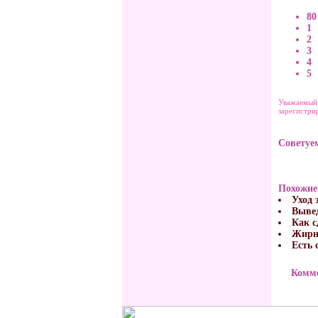
80
1
2
3
4
5
Уважаемый 
зарегистри
Советуе
Похожие
Уход 
Вывед
Как 
Жирны
Есть 
Комме