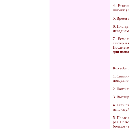
4. Разло
ширина). 
5. Время 
6. Иногд
исходному
7. Если 
свитер в 
После эт
для поло
Как удал
1. Сними 
поверхнос
2. Налей 
3. Выстир
4. Если п
использу
5. После 
раз. Нель
больше «в