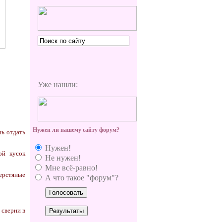
Уже нашли:
Нужен ли нашему сайту форум?
шь отдать
Нужен!
ой кусок
Не нужен!
Мне всё-равно!
ерстяные
А что такое "форум"?
 сверни в