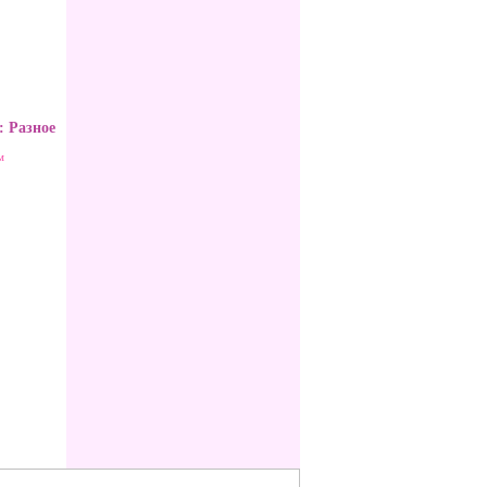
:
Разное
м