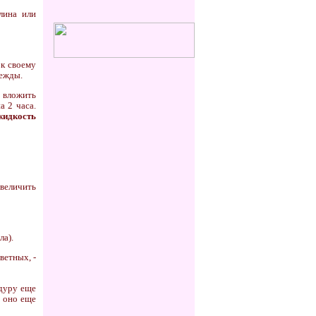
лина или
 к своему
дежды.
 вложить
а 2 часа.
жидкость
увеличить
ла).
ветных, -
едуру еще
, оно еще