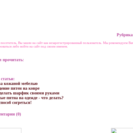
Рубрика
посетитель, Вы зашли на сайт как незарегистрированный пользователь. Мы рекомендуем Ва
роваться либо войти на сайт под своим именем.
м прочитать:
 статьи:
за кожаной мебелью
ение пятен на ковре
сделать шарфик своими руками
е пятна на одежде - что делать?
способ согреться!
нтарии (0)