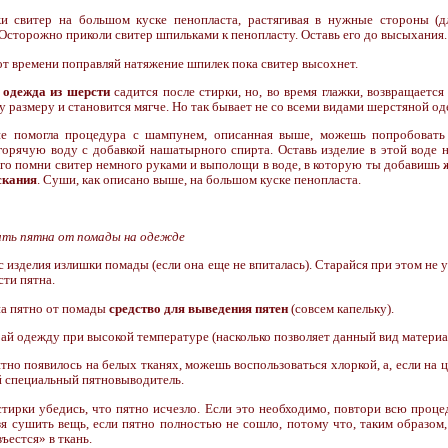
жи свитер на большом куске пенопласта, растягивая в нужные стороны (д
Осторожно приколи свитер шпильками к пенопласту. Оставь его до высыхания.
от времени поправляй натяжение шпилек пока свитер высохнет.
а
одежда из шерсти
садится после стирки, но, во время глажки, возвращается
 размеру и становится мягче. Но так бывает не со всеми видами шерстяной о
не помогла процедура с шампунем, описанная выше, можешь попробовать
горячую воду с добавкой нашатырного спирта. Оставь изделие в этой воде н
ого помни свитер немного руками и выполощи в воде, в которую ты добавишь
скания
. Суши, как описано выше, на большом куске пенопласта.
ить пятна от помады на одежде
с изделия излишки помады (если она еще не впиталась). Старайся при этом не 
ти пятна.
на пятно от помады
средство для выведения пятен
(совсем капельку).
ай одежду при высокой температуре (насколько позволяет данный вид материа
ятно появилось на белых тканях, можешь воспользоваться хлоркой, а, если на ц
й специальный пятновыводитель.
стирки убедись, что пятно исчезло. Если это необходимо, повтори всю проц
зя сушить вещь, если пятно полностью не сошло, потому что, таким образом
ъестся» в ткань.