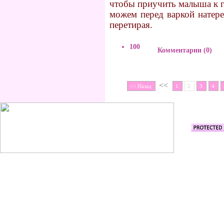
чтобы приучить малыша к 
можем перед варкой натере
перетирая.
100
Комментарии (0)
<<
<< Назад
1
2
3
4